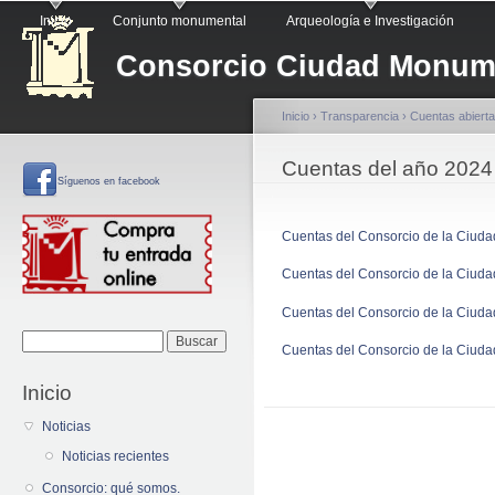
Menú principal
Pa
Inicio
Conjunto monumental
Arqueología e Investigación
co
Consorcio Ciudad Monume
pr
Inicio
›
Transparencia
›
Cuentas abiert
Se encuentra usted a
Cuentas del año 2024
Síguenos
en facebook
Cuentas del Consorcio de la Ciud
Cuentas del Consorcio de la Ciud
Cuentas del Consorcio de la Ciud
Formulario de
Buscar
Cuentas del Consorcio de la Ciud
búsqueda
Inicio
Noticias
Noticias recientes
Consorcio: qué somos.