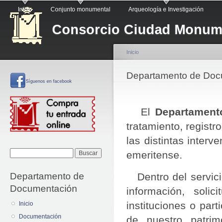
Menú principal
Pa
Inicio
Conjunto monumental
Arqueología e Investigación
co
Consorcio Ciudad Monume
pr
Inicio
Se encuentra usted a
Departamento de Doc
Síguenos
en facebook
El
D
epartament
tratamiento, regist
las distintas inter
Formulario de
emeritense.
Buscar
búsqueda
Departamento de
Dentro del servicio
Documentación
información, soli
instituciones o par
Inicio
Documentación
de nuestro patrim