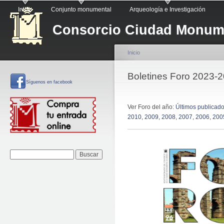
Menú principal
Pa
Inicio
Conjunto monumental
Arqueología e Investigación
co
Consorcio Ciudad Monume
pr
Inicio
Se encuentra usted a
Boletines Foro 2023-
Síguenos
en facebook
Ver Foro del año:
Últimos publicad
2010
,
2009
,
2008
,
2007
,
2006
,
200
Formulario de
Buscar
búsqueda