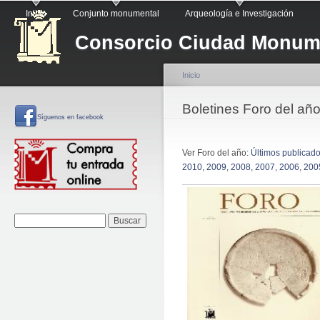
Menú principal
Pa
Inicio
Conjunto monumental
Arqueología e Investigación
co
Consorcio Ciudad Monume
pr
Inicio
Se encuentra usted a
Boletines Foro del añ
Síguenos
en facebook
Ver Foro del año:
Últimos publicad
2010
,
2009
,
2008
,
2007
,
2006
,
200
Formulario de
Buscar
búsqueda