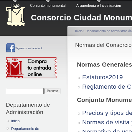
Menú principal
Pa
Inicio
Conjunto monumental
Arqueología e Investigación
co
Consorcio Ciudad Monume
pr
Inicio
›
Departamento de Administración
Se encuentra usted a
Normas del Consorcio
Síguenos
en facebook
Normas Generale
Estatutos2019
Reglamento de C
Formulario de
Buscar
búsqueda
 Conjunto Monume
Departamento de
Administración
Precios y tipos 
Normas de visita
Inicio
Departamento de
Normativa de us