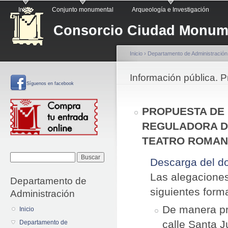
Menú principal
Pa
Inicio
Conjunto monumental
Arqueología e Investigación
co
Consorcio Ciudad Monume
pr
Inicio
›
Departamento de Administración
Se encuentra usted a
Información pública. 
Síguenos
en facebook
PROPUESTA DE 
REGULADORA D
TEATRO ROMAN
Formulario de
Buscar
Descarga del 
búsqueda
Las alegaciones
Departamento de
siguientes form
Administración
De manera pre
Inicio
calle Santa J
Departamento de