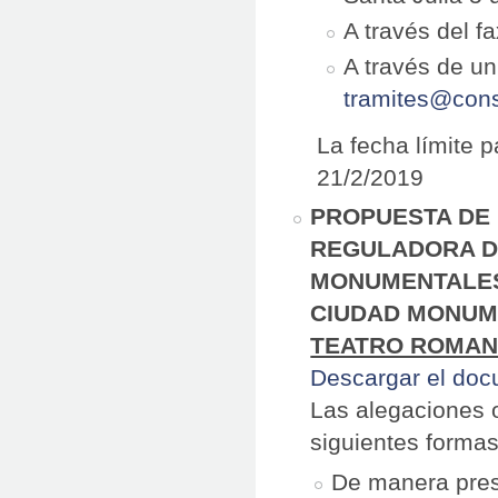
A través del f
A través de un
tramites@cons
La fecha límite 
21/2/2019
PROPUESTA DE 
REGULADORA DE
MONUMENTALES
CIUDAD MONUME
TEATRO ROMA
Descargar el do
Las alegaciones 
siguientes formas
De manera prese