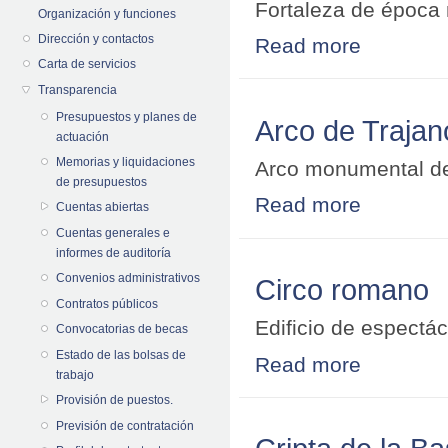
Fortaleza de époc
Organización y funciones
Dirección y contactos
Read more
about Alcazab
Carta de servicios
Transparencia
Presupuestos y planes de
Arco de Trajan
actuación
Memorias y liquidaciones
Arco monumental d
de presupuestos
Read more
about Arco de T
Cuentas abiertas
Cuentas generales e
informes de auditoría
Convenios administrativos
Circo romano
Contratos públicos
Edificio de espect
Convocatorias de becas
Estado de las bolsas de
Read more
about Circo ro
trabajo
Provisión de puestos.
Previsión de contratación