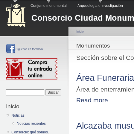
Menú principal
Pa
Inicio
Conjunto monumental
Arqueología e Investigación
co
Consorcio Ciudad Monume
pr
Inicio
Se encuentra usted a
Monumentos
Síguenos
en facebook
Sección sobre el C
Área Funeraria
Área de enterramie
Formulario de
Buscar
Read more
about Área Fune
búsqueda
Inicio
Noticias
Alcazaba mus
Noticias recientes
Consorcio: qué somos.