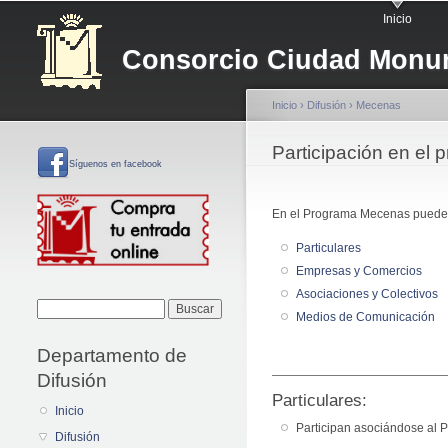
Menú principal
Inicio
Consorcio Ciudad Monum
Inicio
›
Difusión
›
Mecenas
Se encuentra usted 
Participación en el
Síguenos
en facebook
En el Programa Mecenas pueden p
Particulares
Empresas y Comercios
Asociaciones y Colectivos
Formulario de
Buscar
Medios de Comunicación
búsqueda
Departamento de
Difusión
Particulares:
Inicio
Participan asociándose al 
Difusión