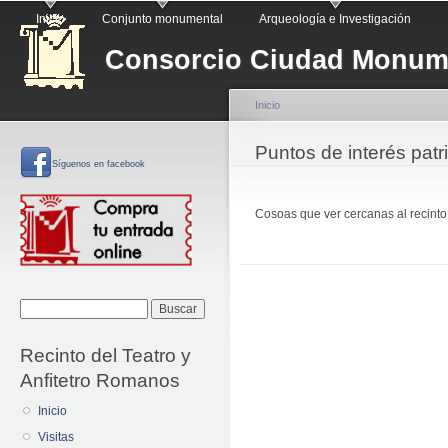
Menú principal
Pa
Inicio
Conjunto monumental
Arqueología e Investigación
co
Consorcio Ciudad Monume
pr
Inicio
Se encuentra usted a
Puntos de interés patr
Síguenos
en facebook
Cosoas que ver cercanas al recinto
Formulario de
Buscar
búsqueda
Recinto del Teatro y
Anfitetro Romanos
Inicio
Visitas