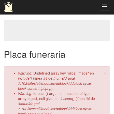
Pasar
Toggl
al
navig
contenido
principal
Placa funeraria
×
Mensaje
Warning
: Undefined array key "slide_image" en
de
include()
(línea
34
de
/home/drupal-
error
7.102/sites/all/modules/ddblock/ddblock-cycle-
block-content.tpl.php
).
Warning
: foreach() argument must be of type
array|object, null given en
include()
(línea
34
de
/home/drupal-
7.102/sites/all/modules/ddblock/ddblock-cycle-
block-content.tpl.php
).